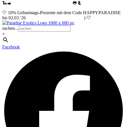
🐍🐢
12.09.2026 Terraristika Hamm
🐸🦎
🤍 10% Geburtstags-Prozente mit dem Code HAPPYPARADISE
bis 02.03.’26
(nur für Newsletter Abonnenten
) 🤍
suchen...
×
Facebook