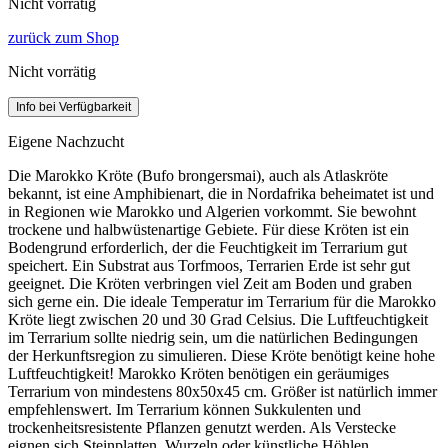
Nicht vorrätig
zurück zum Shop
Nicht vorrätig
Info bei Verfügbarkeit
Eigene Nachzucht
Die Marokko Kröte (Bufo brongersmai), auch als Atlaskröte
bekannt, ist eine Amphibienart, die in Nordafrika beheimatet ist und
in Regionen wie Marokko und Algerien vorkommt. Sie bewohnt
trockene und halbwüstenartige Gebiete. Für diese Kröten ist ein
Bodengrund erforderlich, der die Feuchtigkeit im Terrarium gut
speichert. Ein Substrat aus Torfmoos, Terrarien Erde ist sehr gut
geeignet. Die Kröten verbringen viel Zeit am Boden und graben
sich gerne ein. Die ideale Temperatur im Terrarium für die Marokko
Kröte liegt zwischen 20 und 30 Grad Celsius. Die Luftfeuchtigkeit
im Terrarium sollte niedrig sein, um die natürlichen Bedingungen
der Herkunftsregion zu simulieren. Diese Kröte benötigt keine hohe
Luftfeuchtigkeit! Marokko Kröten benötigen ein geräumiges
Terrarium von mindestens 80x50x45 cm. Größer ist natürlich immer
empfehlenswert. Im Terrarium können Sukkulenten und
trockenheitsresistente Pflanzen genutzt werden. Als Verstecke
eignen sich Steinplatten, Wurzeln oder künstliche Höhlen.