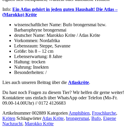
Info:
Ein Atlas gehört in jeden guten Haushalt! Die Atlas –
(Marokko) Kröte
wissenschaftlicher Name: Bufo brongersmai bzw.
Barbarophryne brongersmai
deutscher Name: Marokko Kröte / Atlas Kröte
Vorkommen: Nordafrika
Lebensraum: Steppe, Savanne
Größe: bis 8 – 12 cm
Lebenserwartung: 8 Jahre
Haltung: trocken
Nahrung: Insekten
Besonderheiten: /
Lies auch unseren Beitrag über die
Atlaskröte
.
Du hast noch Fragen zu diesem Tier? Wir helfen dir gerne weiter!
Kontaktiere uns einfach über WhatsApp oder Telefon (Mo-Fr.
09.00-14.00Uhr) // 0172 4126683
Artikelnummer
002889
Kategorien
Amphibien
,
Froschlurche
,
Kröten
Schlagwörter
Atlas Kröte
,
brongersmai
,
Bufo
,
Eigene
Nachzucht
,
Marokko Kröte