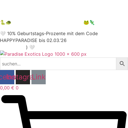
NEWSLETTER ABONNIEREN
10 € auf 1. Bestellung sichern
🐍🐢
12.09.2026 Terraristika Hamm
🐸🦎
🤍 10% Geburtstags-Prozente mit dem Code
HAPPYPARADISE bis 02.03.’26
(nur für Newsletter
Abonnenten
) 🤍
cebook
Instagram
Link
0,00
€
0