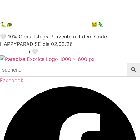
NEWSLETTER ABONNIEREN
10 € auf 1. Bestellung sichern
🐍🐢
12.09.2026 Terraristika Hamm
🐸🦎
🤍 10% Geburtstags-Prozente mit dem Code
HAPPYPARADISE bis 02.03.’26
(nur für Newsletter
Abonnenten
) 🤍
Facebook