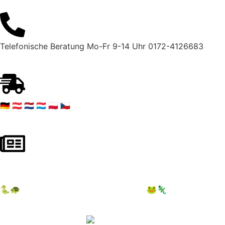
Telefonische Beratung Mo-Fr 9-14 Uhr 0172-4126683
🇩🇪 🇦🇹 🇳🇱 🇱🇺 🇵🇱 🇨🇿
NEWSLETTER ABONNIEREN – 10 € auf 1. Bestellung sicher
🐍🐢
12.09.2026 Terraristika Hamm
🐸🦎