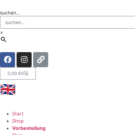
suchen...
×
0,00
€
0
🇬🇧
Start
Shop
Vorbestellung