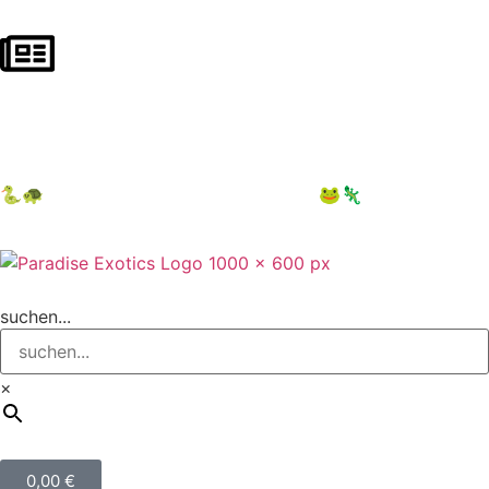
NEWSLETTER ABONNIEREN
10 € auf 1. Bestellung sichern
🐍🐢
12.09.2026 Terraristika Hamm
🐸🦎
suchen...
×
0,00
€