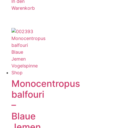
In den
Warenkorb
Monocentropus
balfouri
–
Blaue
Jemen