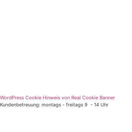
Melde dich für den
Newsletter an
Ich akzeptiere die
Datenschutzbestimmungen
.
10 € Gutschein für 1. Bestellung sichern
WordPress Cookie Hinweis von Real Cookie Banner
Kundenbetreuung: montags - freitags 9 - 14 Uhr