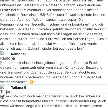
immer mit dabei- das macht auch nicht jeder Shop. Für mich sehr
unkompliziert Bestellung via WhatsApp, einfach super! Auch mal
Ersatz bei einem eventuellen Versandschaden oder ein kleines
Geschenk in Form eines USB-Sticks oder Powerbank finde ich eine
gute Idee! Auch der Ablauf insgesamt war super: Die
Kommunikation war freundlich, schnell und unkompliziert, und ich
habe mich jederzeit gut beraten gefühlt. Besonders positiv fand ich,
dass ihr auch nach dem Kauf noch für Fragen da seid– das zeigt,
dass euch eure Kunden und Tiere wirklich am Herzen liegen. Alles in
allem kann ich euch aber absolut weiterempfehlen und werde
sicherlich auch in Zukunft wieder bei euch bestellen."
Ramona F.
"Ich habe mir einen kleinen grünen Leguan bei Paradise Exotics
gekauft, bin super zufrieden vom ersten Kontakt über Bezahlung
und Transport und überhaupt den super Service. Möchte mich
nochmal herzlich bedanken und würde den Schop auf jeden Fall
weiter empfehlen. 😊"
Tatjana G.
Ich möchte mich noch mal ganz herzlich bei euch bedanken Für
diese absolut kompetente und freundliche Kundenbetreuung. Auch
wenn wir schon lange der Terraristik treu sind, ist Hermes unsere