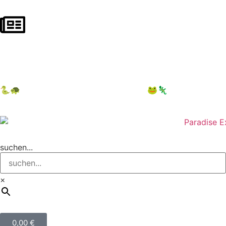
NEWSLETTER ABONNIEREN
10 € auf 1. Bestellung sichern
🐍🐢
12.09.2026 Terraristika Hamm
🐸🦎
suchen...
×
0,00
€