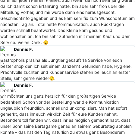
dann auf jeden Fall ein Kleines, auch wenn sie noch sehr jung waren,
da ich damit schon Erfahrung hatte, bin aber sehr froh über die
Mitteilung vorher, und mir wurde dann eins herausgesucht,
Geschlechtinfo gegeben und es kam sehr fix zum Wunschdatum am
nächsten Tag an. Total nette Kommunikation, auch Rückfragen
werden schnell beantwortet. Das Kleine kam gesund und
wohlbehalten an. Ich bin sehr zufrieden mit meinem Kauf und dem
Service. Vielen Dank. 😊
Dennis F.
Gastropholis prasina als Jungtier gekauft 1a Service von euch
bester shop den ich seit einem Jahzehnt Gefunden habe, Hygiene,
Prachtvolle zuchten und Kundenservice stehen bei euch an erster
Stelle, sehr gerne wieder🙂.
Dennis F.
wir möchten uns ganz herzlich für den großartigen Service
bedanken! Schon vor der Bestellung war die Kommunikation
unglaublich freundlich, schnell und unkompliziert. Man hat sofort
gemerkt, dass ihr euch wirklich Zeit für eure Kunden nehmt.
Besonders toll fanden wir, dass ihr es möglich gemacht habt, dass
unser Sohn seine Bartagame genau an seinem Geburtstag abholen
konnte – das hat den Tag natürlich zu etwas ganz Besonderem