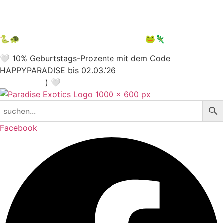
NEWSLETTER ABONNIEREN
10 € auf 1. Bestellung sichern
🐍🐢
12.09.2026 Terraristika Hamm
🐸🦎
🤍 10% Geburtstags-Prozente mit dem Code
HAPPYPARADISE bis 02.03.’26
(nur für Newsletter
Abonnenten
) 🤍
Facebook