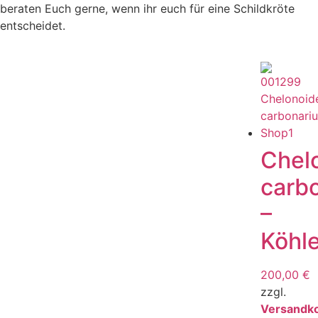
beraten Euch gerne, wenn ihr euch für eine Schildkröte
entscheidet.
Chel
carb
–
Köhle
200,00
€
zzgl.
Versandk