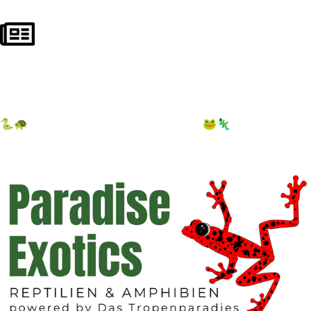
NEWSLETTER ABONNIEREN
10 € auf 1. Bestellung sichern
🐍🐢
12.09.2026 Terraristika Hamm
🐸🦎