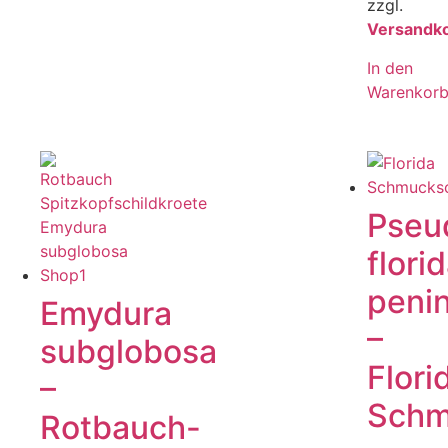
zzgl.
Versandk
In den
Warenkor
Pseu
flori
penin
Emydura
–
subglobosa
Flori
–
Schm
Rotbauch-