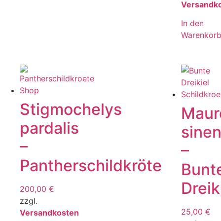
Versandk
In den
Warenkor
Stigmochelys
Maur
pardalis
sinen
–
–
Pantherschildkröte
Bunt
Dreik
200,00
€
zzgl.
25,00
€
Versandkosten