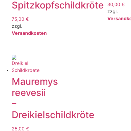
Spitzkopfschildkröte
30,00
€
zzgl.
Versandk
75,00
€
zzgl.
Versandkosten
Mauremys
reevesii
–
Dreikielschildkröte
25,00
€