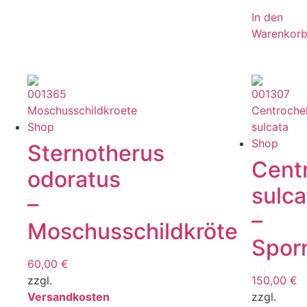
In den
Warenkor
Sternotherus
Cent
odoratus
sulca
–
–
Moschusschildkröte
Spor
60,00
€
zzgl.
150,00
€
Versandkosten
zzgl.