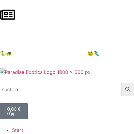
NEWSLETTER ABONNIEREN
10 € auf 1. Bestellung sichern
🐍🐢
12.09.2026 Terraristika Hamm
🐸🦎
0,00
€
0
Start