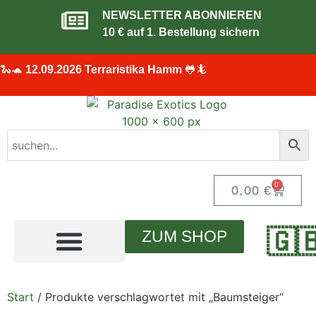
NEWSLETTER ABONNIEREN
10 € auf 1. Bestellung sichern
🐍🐢
12.09.2026 Terraristika Hamm
🐸🦎
0
0,00
€
🇬
ZUM SHOP
Start
/ Produkte verschlagwortet mit „Baumsteiger“